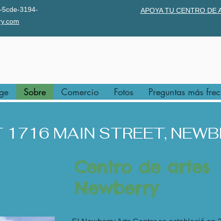
cde-3194-
APOYA TU CENTRO DE 
y.com
ge
Sobre
Comercio
Fotos
Preguntas más frec
 1716 MAIN STREET, NEWB
Centro de artes
Newberry