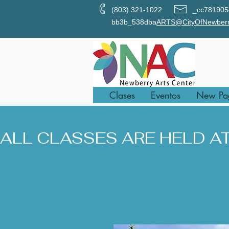
(803) 321-1022 _cc781905-5
bb3b_538dba
ARTS@CityOfNewberr
Clases
Eventos
New Pa
ALL CLASSES ARE HELD AT