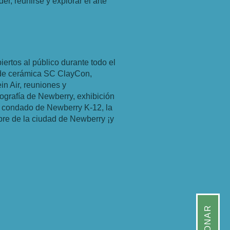
er, reunirse y explorar el arte
ertos al público durante todo el
 de cerámica SC ClayCon,
in Air, reuniones y
ografía de Newberry, exhibición
del condado de Newberry K-12, la
re de la ciudad de Newberry ¡y
DONAR