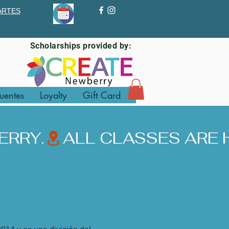
ARTES
Scholarships provided by:
uentes
Loyalty
Gift Card
ERRY.