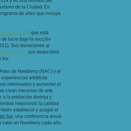
2014 y es una división del
urismo de la Ciudad. En
programa de artes que incluye
ewberry, Inc.
que está
 de lucro bajo la sección
35631). Sus donaciones al
wberry, Inc.
son deducibles
 ley.
 Artes de Newberry (NAC) y el
experiencias artísticas
nos interesados y aumentar el
s se crean mecenas de arte
r a la población diversa y
ientras mejorando la calidad
mbién estableció y acogió el
del Sur
, una conferencia anual
a a cabo en Newberry cada año.