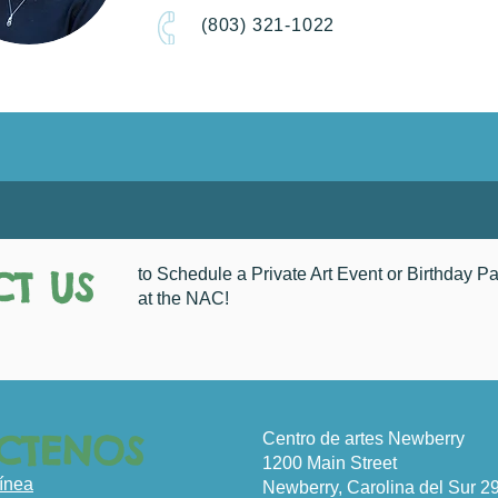
(803) 321-1022
T US
to Schedule a Private Art Event or Birthday Pa
at the NAC!
CTENOS
Centro de artes Newberry
1200 Main Street
línea
Newberry, Carolina del Sur 2