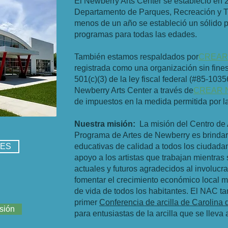
​El Newberry Arts Center se estableció en 
Departamento de Parques, Recreación y T
menos de un año se estableció un sólido 
programas para todas las edades.
También estamos respaldados por
CREAR N
registrada como una organización sin fines
501(c)(3) de la ley fiscal federal (#85-10
Newberry Arts Center a través de
CREAR Ne
de impuestos en la medida permitida por la
Nuestra misión:
La misión del Centro de
Programa de Artes de Newberry es brindar 
TES
educativas de calidad a todos los ciudada
apoyo a los artistas que trabajan mientra
actuales y futuros agradecidos al involucra
fomentar el crecimiento económico local m
de vida de todos los habitantes. El NAC ta
primer
Conferencia de arcilla de Carolina 
sión
para entusiastas de la arcilla que se llev