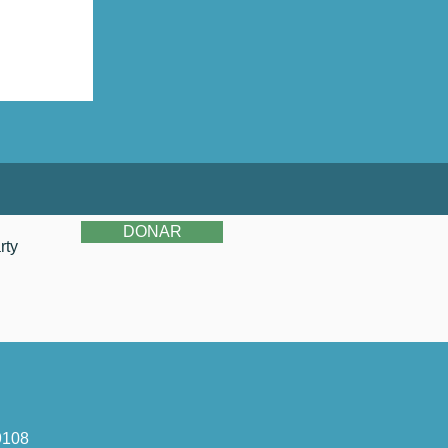
DONAR
rty
9108