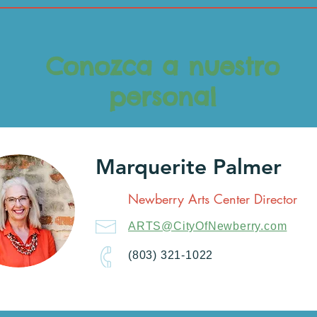
Conozca a nuestro
personal
Marquerite Palmer
Newberry Arts Center Director
ARTS@CityOfNewberry.com
(803) 321-1022