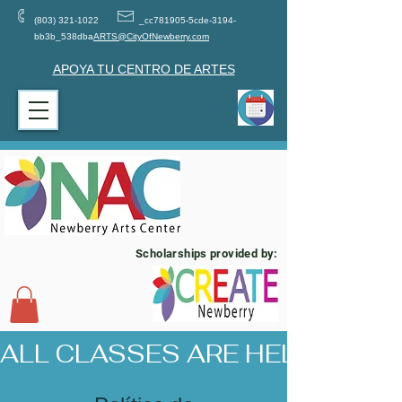
(803) 321-1022
_cc781905-5cde-3194-
bb3b_538dba
ARTS@CityOfNewberry.com
APOYA TU CENTRO DE ARTES
Scholarships provided by:
ALL CLASSES ARE HELD AT 17